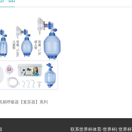
简易呼吸器【复苏器】系列
阅
联系世界杯体育-世界杯| 世界