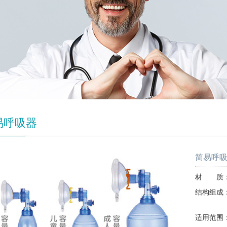
易呼吸器
简易呼
材 质：
结构组成
开口
适用范围