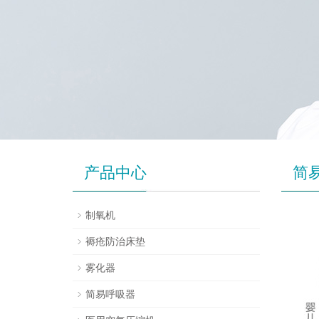
产品中心
简
制氧机
褥疮防治床垫
雾化器
简易呼吸器