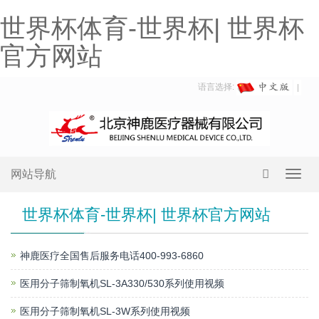
世界杯体育-世界杯| 世界杯
官方网站
语言选择:
网站导航
Toggl
navig
世界杯体育-世界杯| 世界杯官方网站
神鹿医疗全国售后服务电话400-993-6860
医用分子筛制氧机SL-3A330/530系列使用视频
医用分子筛制氧机SL-3W系列使用视频