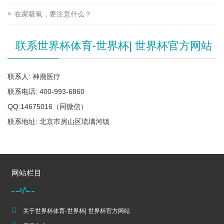
在家吸氧，要注意什么？
联系世界杯体育-世界杯| 世界杯官方网站
联系人: 神鹿医疗
联系电话: 400-993-6860
QQ:14675016（同微信）
联系地址: 北京市房山区琉璃河镇
网站栏目
关于世界杯体育-世界杯| 世界杯官方网站