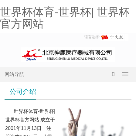
世界杯体育-世界杯| 世界杯
官方网站
语言选择:
网站导航
Toggl
navig
公司介绍
世界杯体育-世界杯|
世界杯官方网站 成立于
2001年11月13日，注