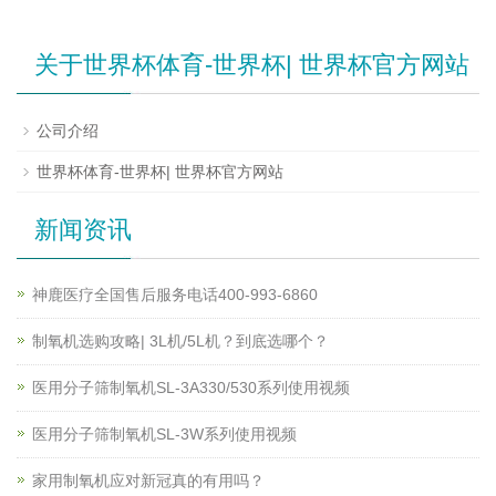
关于世界杯体育-世界杯| 世界杯官方网站
公司介绍
世界杯体育-世界杯| 世界杯官方网站
新闻资讯
神鹿医疗全国售后服务电话400-993-6860
制氧机选购攻略| 3L机/5L机？到底选哪个？
医用分子筛制氧机SL-3A330/530系列使用视频
医用分子筛制氧机SL-3W系列使用视频
家用制氧机应对新冠真的有用吗？