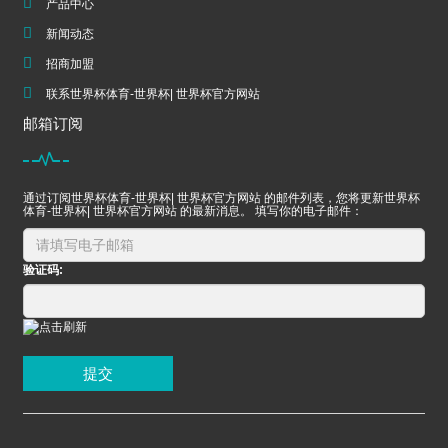
产品中心
新闻动态
招商加盟
联系世界杯体育-世界杯| 世界杯官方网站
邮箱订阅
通过订阅世界杯体育-世界杯| 世界杯官方网站 的邮件列表，您将更新世界杯
体育-世界杯| 世界杯官方网站 的最新消息。 填写你的电子邮件：
验证码:
提交