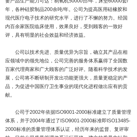
要产品生产能力可达：制氧机50000台/年，床垫60000套/
年，各种硅胶制品200余吨/年。公司为提高医用硅橡胶和
现代医疗电子技术的研究水平，进行了不懈的努力。经国
内百余家医院临床使用，效果良好，受到顾客的一致好
评，具有明显的社会效益和经济效益。
公司以技术先进、质量优异为宗旨，确立其产品在相
应领域中的领先地位，公司完善的服务体系赢得了全国数
百家代理商家和广大顾客的广泛好评。随着科学技术的发
展，公司将不断研制开发出功能更强大，质量更稳定的产
品，为促进中国医疗卫生事业的现代化进程做出应有的贡
献。
公司于2002年依据ISO9001-2000标准建立了质量管理
体系，并于2004年通过了ISO9001-2000标准即ISO13485-
2000标准的质量管理体系认证，经历年来的监督、复评审