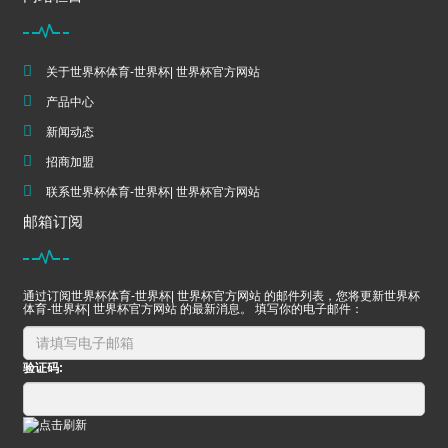
关于世界杯体育-世界杯| 世界杯官方网站
产品中心
新闻动态
招商加盟
联系世界杯体育-世界杯| 世界杯官方网站
邮箱订阅
通过订阅世界杯体育-世界杯| 世界杯官方网站 的邮件列表，您将更新世界杯
体育-世界杯| 世界杯官方网站 的最新消息。 填写你的电子邮件：
验证码: